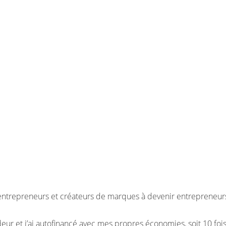
rs entrepreneurs et créateurs de marques à devenir entrepreneu
ndeur et j’ai autofinancé avec mes propres économies, soit 10 fo