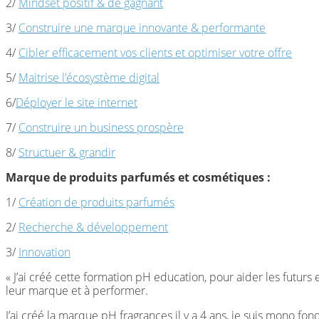
2/
Mindset positif & de gagnant
3/
Construire une marque innovante & performante
4/
Cibler efficacement vos clients et optimiser votre offre
5/
Maitrise l’écosystème digital
6/
Déployer le site internet
7/
Construire un business prospère
8/
Structuer & grandir
Marque de produits parfumés et cosmétiques :
1/
Création de produits parfumés
2/
Recherche & développement
3/
Innovation
« J’ai créé cette formation pH education, pour aider les futu
leur marque et à performer.
J’ai créé la marque pH fragrances il y a 4 ans, je suis mono fo