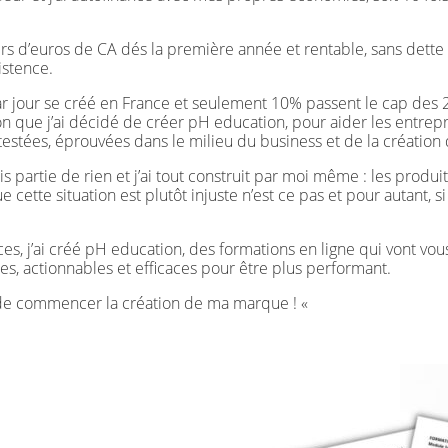
rs d’euros de CA dés la première année et rentable, sans dette
istence.
 jour se créé en France et seulement 10% passent le cap des 2 a
son que j’ai décidé de créer pH education, pour aider les entr
é testées, éprouvées dans le milieu du business et de la créatio
is partie de rien et j’ai tout construit par moi même : les produi
ue cette situation est plutôt injuste n’est ce pas et pour autant, s
es, j’ai créé pH education, des formations en ligne qui vont v
es, actionnables et efficaces pour être plus performant.
nt de commencer la création de ma marque ! «