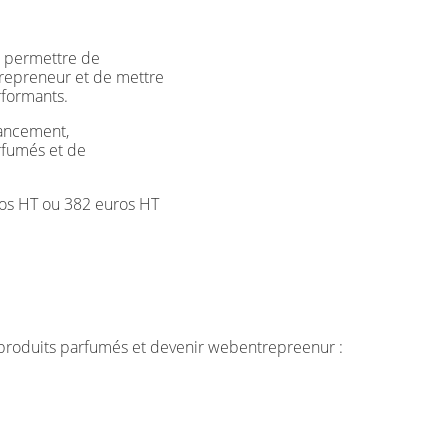
us permettre de
repreneur et de mettre
rformants.
lancement,
rfumés et de
uros HT ou 382 euros HT
 produits parfumés et devenir webentrepreenur :