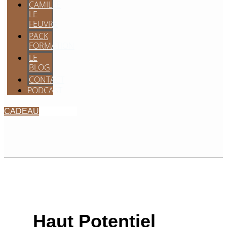
CAMILLE
LE
FEUVRE
PACK
FORMATION
LE
BLOG
CONTACT
PODCAST
CADEAU
Haut Potentiel