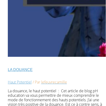
LA DOUANCE
Haut Potentiel
/ Par
lefeuvrecamille
La douance, le haut potentiel : Cet article de blog pH
education va vous permettre de mieux comprendre le
mode de fonctionnement des hauts potentiels. J’ai une
vision très positive de la douance. Est ce à contre sens, à