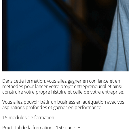
Dans cette formation, vous allez gagner en confiance et en
méthodes pour lancer votre projet entrepreneurial et ainsi
construire votre propre histoire et celle de votre entreprise.
Vous allez pouvoir bâtir un business en adéquation avec vos
aspirations profondes et gagner en performance.
15 modules de formation
Prix total de la formation: 150 euros HT